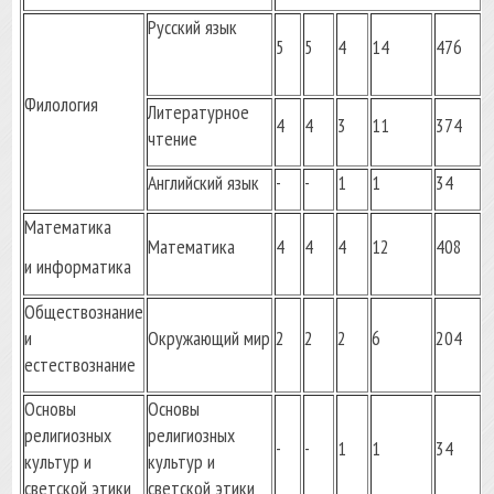
Русский язык
5
5
4
14
476
Филология
Литературное
4
4
3
11
374
чтение
Английский язык
-
-
1
1
34
Математика
Математика
4
4
4
12
408
и информатика
Обществознание
и
Окружающий мир
2
2
2
6
204
естествознание
Основы
Основы
религиозных
религиозных
-
-
1
1
34
культур и
культур и
светской этики
светской этики