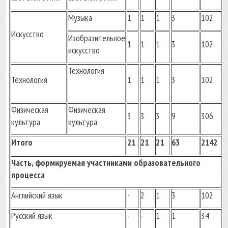
Музыка
1
1
1
3
102
Искусство
Изобразительное
1
1
1
3
102
искусство
Технология
Технология
1
1
1
3
102
Физическая
Физическая
3
3
3
9
306
культура
культура
Итого
21
21
21
63
2142
Часть, формируемая участниками образовательного
процесса
Английский язык
-
2
1
3
102
Русский язык
-
-
1
1
34