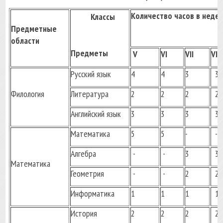
Количество часов в неде
Классы
Предметные
области
Предметы
V
VI
VII
VIII
Русский язык
4
4
3
3
Филология
Литература
2
2
2
2
Английский язык
3
3
3
3
Математика
5
5
-
-
Алгебра
-
-
3
3
Математика
Геометрия
-
-
2
2
Информатика
1
1
1
1
История
2
2
2
2