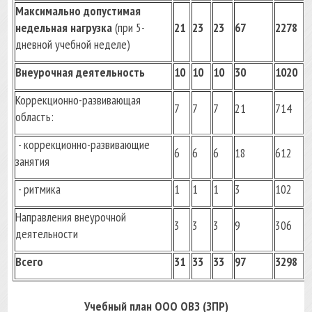
Максимально допустимая
недельная нагрузка
(при 5-
21
23
23
67
2278
дневной учебной неделе)
Внеурочная деятельность
10
10
10
30
1020
Коррекционно-развивающая
7
7
7
21
714
область:
- коррекционно-развивающие
6
6
6
18
612
занятия
- ритмика
1
1
1
3
102
Направления внеурочной
3
3
3
9
306
деятельности
Всего
31
33
33
97
3298
Учебный план ООО ОВЗ (ЗПР)